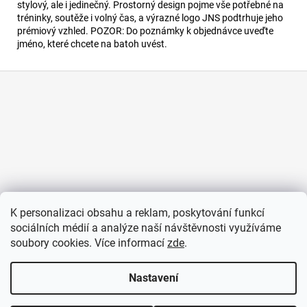
č
stylový, ale i jedinečný. Prostorný design pojme vše potřebné na
u
tréninky, soutěže i volný čas, a výrazné logo JNS podtrhuje jeho
j
prémiový vzhled. POZOR: Do poznámky k objednávce uveďte
jméno, které chcete na batoh uvést.
e
m
e
Z
á
p
TEPLÁKOVÁ
BUNDA
a
t
1
300
í
Kč
K personalizaci obsahu a reklam, poskytování funkcí
sociálních médií a analýze naší návštěvnosti využíváme
soubory cookies. Více informací
zde
.
Nastavení
Vytvořil Shoptet