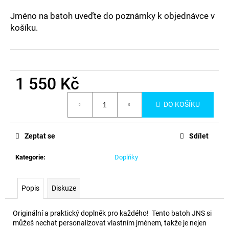
a
Jméno na batoh uveďte do poznámky k objednávce v
j
košíku.
í
t
?
1 550 Kč
Měrná
DO KOŠÍKU
cena:
HLEDAT
Zeptat se
Sdílet
Kategorie
:
Doplňky
D
o
p
Popis
Diskuze
o
r
Originální a praktický doplněk pro každého! Tento batoh JNS si
u
můžeš nechat personalizovat vlastním jménem, takže je nejen