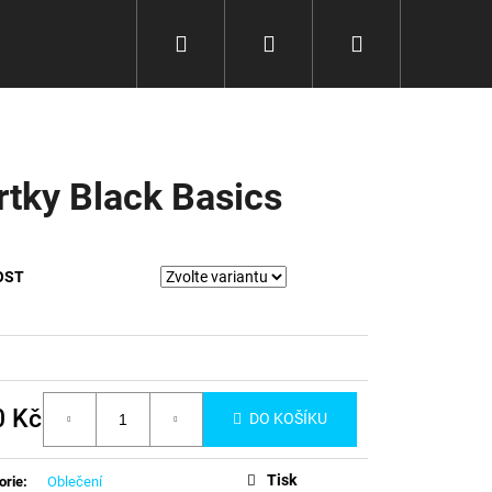
Hledat
Přihlášení
Nákupní
košík
rtky Black Basics
OST
0 Kč
Následující
DO KOŠÍKU
á
Tisk
orie
:
Oblečení