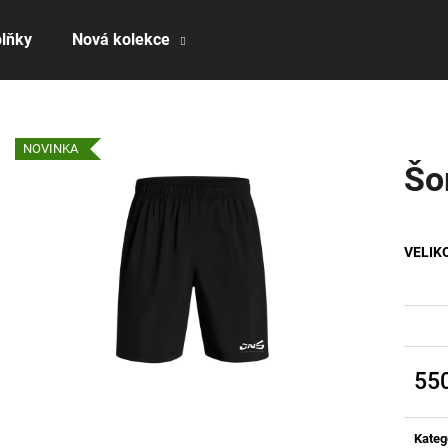
lňky
Nová kolekce
Co potřebujete najít?
NOVINKA
Šo
HLEDAT
VELIK
Doporučujeme
55
Měrn
cena:
Kateg