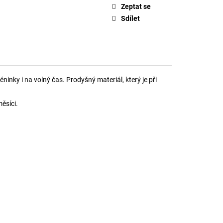
ASICS
Zeptat se
Sdílet
inky i na volný čas. Prodyšný materiál, který je při
ěsíci.