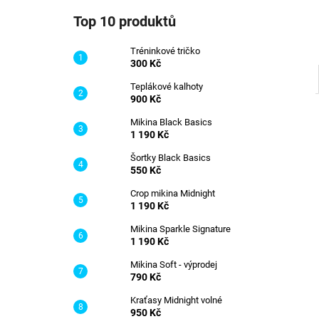
TRÉNINKOVÉ TRIČKO
l
Top 10 produktů
300 Kč
Tréninkové tričko
300 Kč
Teplákové kalhoty
900 Kč
Mikina Black Basics
1 190 Kč
Šortky Black Basics
550 Kč
Crop mikina Midnight
1 190 Kč
Mikina Sparkle Signature
1 190 Kč
Mikina Soft - výprodej
790 Kč
Kraťasy Midnight volné
950 Kč