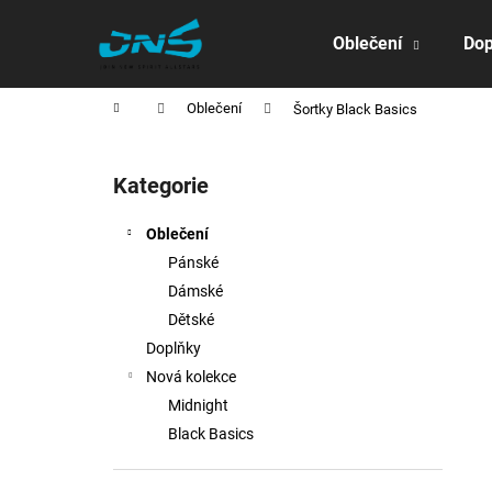
K
Přejít
na
o
Oblečení
Dop
obsah
Zpět
Zpět
š
do
do
í
Domů
Oblečení
Šortky Black Basics
obchodu
obchodu
k
P
o
Kategorie
Přeskočit
s
kategorie
t
Oblečení
r
Pánské
a
Dámské
n
Dětské
n
Doplňky
í
Nová kolekce
p
Midnight
a
Black Basics
n
e