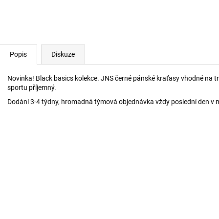
TEPLÁKOVÉ KALHOTY
MIKINA BLACK B
900 Kč
1 190 Kč
Popis
Diskuze
Novinka! Black basics kolekce. JNS černé pánské kraťasy vhodné na trén
sportu příjemný.
Dodání 3-4 týdny, hromadná týmová objednávka vždy poslední den v m