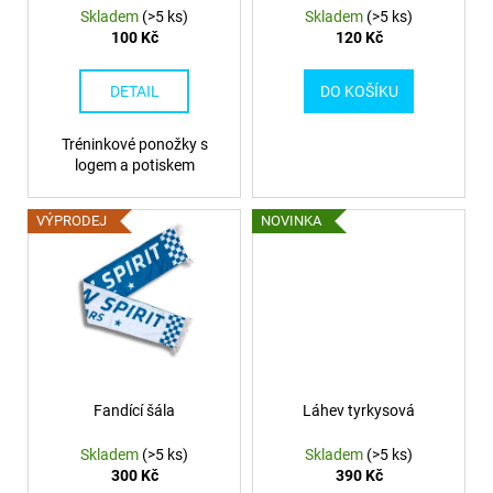
č
d
Skladem
(>5 ks)
Skladem
(>5 ks)
u
u
100 Kč
120 Kč
j
k
e
t
DETAIL
DO KOŠÍKU
m
ů
e
Tréninkové ponožky s
logem a potiskem
MIKINA
SOFT
VÝPRODEJ
NOVINKA
-
VÝPRODEJ
790
Kč
Fandící šála
Láhev tyrkysová
Skladem
(>5 ks)
Skladem
(>5 ks)
300 Kč
390 Kč