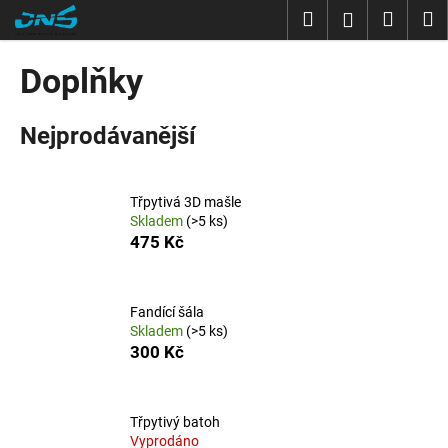
K
Přejít
Hledat
Nákup
M
Přihlášení
na
o
obsah
Zpět
Zpět
košík
š
Doplňky
í
C
k
Nejprodávanější
o
p
o
Třpytivá 3D mašle
t
Skladem
(>5 ks)
ř
475 Kč
e
b
u
Fandící šála
Skladem
(>5 ks)
j
300 Kč
e
t
e
Třpytivý batoh
Vyprodáno
n