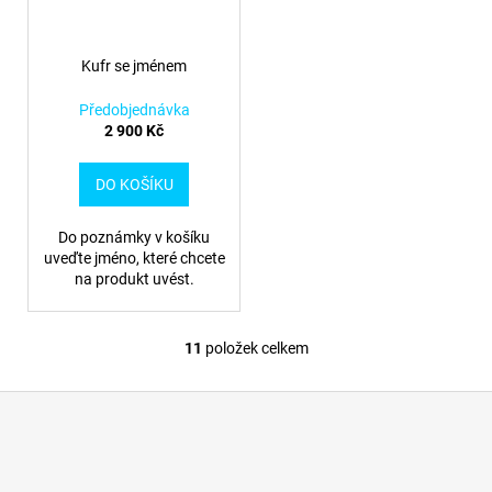
Kufr se jménem
Předobjednávka
2 900 Kč
DO KOŠÍKU
Do poznámky v košíku
uveďte jméno, které chcete
na produkt uvést.
11
položek celkem
O
v
Z
l
á
á
d
p
a
a