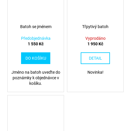
Batoh se jménem
Třpytivý batoh
Předobjednávka
Vyprodáno
1 550 Kč
1 950 Kč
DO KOŠÍKU
DETAIL
Jméno na batoh uveďte do
Novinka!
poznámky k objednávce v
košíku.