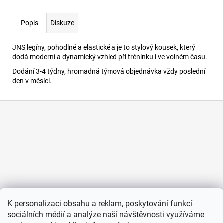
č
u
j
Popis
Diskuze
e
m
JNS legíny, pohodlné a elastické a je to stylový kousek, který
e
dodá moderní a dynamický vzhled při tréninku i ve volném času.
Dodání 3-4 týdny, hromadná týmová objednávka vždy poslední
den v měsíci.
LEGÍNY
790
Z
Kč
á
p
a
t
í
K personalizaci obsahu a reklam, poskytování funkcí
sociálních médií a analýze naší návštěvnosti využíváme