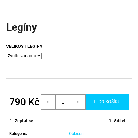
a
j
í
Legíny
t
?
VELIKOST LEGÍNY
HLEDAT
D
790 Kč
DO KOŠÍKU
o
Měrná
p
cena:
o
Zeptat se
Sdílet
r
u
Kategorie
:
Oblečení