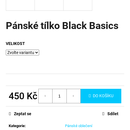
a
j
í
Pánské tílko Black Basics
t
?
VELIKOST
HLEDAT
D
450 Kč
DO KOŠÍKU
o
Měrná
p
cena:
o
Zeptat se
Sdílet
r
u
Kategorie
:
Pánské oblečení