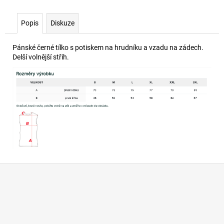
č
u
j
Popis
Diskuze
e
m
Pánské černé tílko s potiskem na hrudníku a vzadu na zádech.
e
Delší volnější střih.
MIKINA
SPARKLE
SIGNATURE
1
190
Kč
Z
á
p
a
t