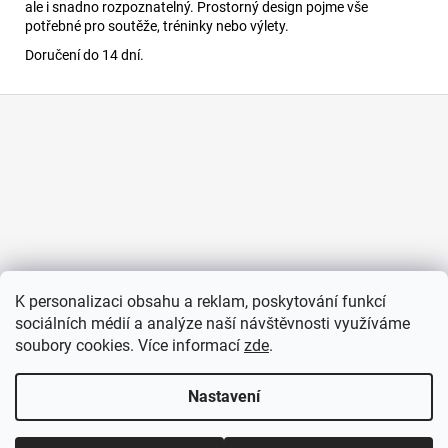
č
ale i snadno rozpoznatelný. Prostorný design pojme vše
u
potřebné pro soutěže, tréninky nebo výlety.
j
Doručení do 14 dní.
e
m
Z
e
á
p
ŠORTKY
a
BLACK
BASICS
t
í
550
Kč
K personalizaci obsahu a reklam, poskytování funkcí
sociálních médií a analýze naší návštěvnosti využíváme
soubory cookies. Více informací
zde
.
Nastavení
Vytvořil Shoptet
Copyright 2026
JNS E-SHOP
. Všechna práva vyhrazena.
Upravit