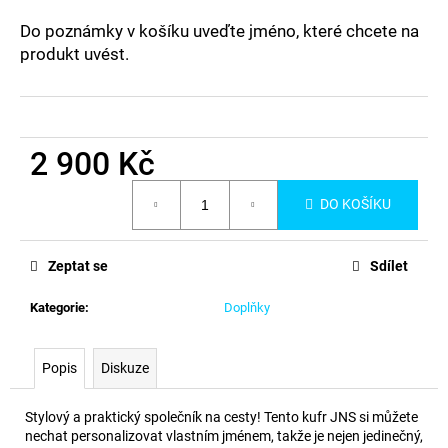
a
Do poznámky v košíku uveďte jméno, které chcete na
j
produkt uvést.
í
t
?
2 900 Kč
Měrná
DO KOŠÍKU
cena:
HLEDAT
Zeptat se
Sdílet
Kategorie
:
Doplňky
D
o
p
Popis
Diskuze
o
r
Stylový a praktický společník na cesty! Tento kufr JNS si můžete
u
nechat personalizovat vlastním jménem, takže je nejen jedinečný,