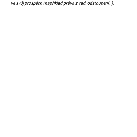
TEPLÁKOVÉ KALHOTY
MIKINA BLACK B
ve svůj prospěch (například práva z vad, odstoupení…).
900 Kč
1 190 Kč