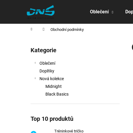
K
Přejít
na
o
Oblečení
Dop
obsah
Zpět
Zpět
š
do
do
í
Domů
Obchodní podmínky
obchodu
obchodu
k
P
o
Kategorie
Přeskočit
s
kategorie
t
Oblečení
r
Doplňky
a
Nová kolekce
n
Midnight
n
Black Basics
í
p
a
Top 10 produktů
n
e
Tréninkové tričko