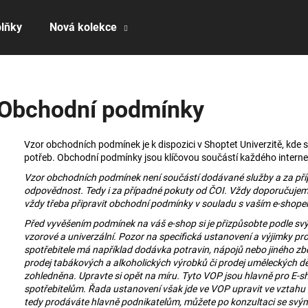
lňky
Nová kolekce
Co potřebujete najít?
Obchodní podmínky
HLEDAT
Vzor obchodních podmínek je k dispozici v Shoptet Univerzitě, kde 
potřeb. Obchodní podmínky jsou klíčovou součástí každého inter
Vzor obchodních podmínek není součástí dodávané služby a za pří
Doporučujeme
odpovědnost. Tedy i za případné pokuty od ČOI. Vždy doporučujeme k
vždy třeba připravit obchodní podmínky v souladu s vaším e-shop
Před vyvěšením podmínek na váš e-shop si je přizpůsobte podle sv
vzorové a univerzální. Pozor na specifická ustanovení a výjimky pro
spotřebitele má například dodávka potravin, nápojů nebo jiného zb
prodej tabákových a alkoholických výrobků či prodej uměleckých dě
zohledněna. Upravte si opět na míru. Tyto VOP jsou hlavně pro E-sh
spotřebitelům. Řada ustanovení však jde ve VOP upravit ve vztahu k
tedy prodáváte hlavně podnikatelům, můžete po konzultaci se sv