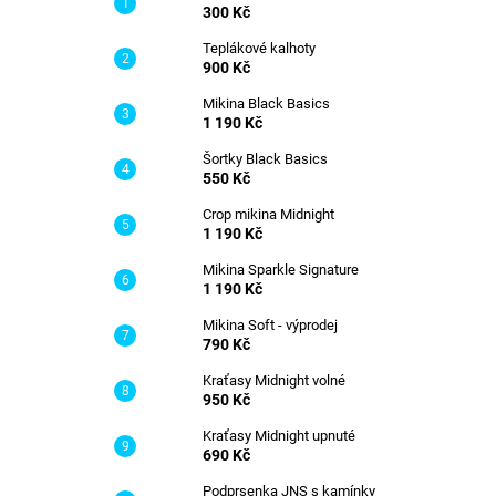
TRÉNINKOVÉ TRIČKO
300 Kč
l
300 Kč
Teplákové kalhoty
900 Kč
Mikina Black Basics
1 190 Kč
Šortky Black Basics
550 Kč
Crop mikina Midnight
1 190 Kč
Mikina Sparkle Signature
1 190 Kč
Mikina Soft - výprodej
790 Kč
Kraťasy Midnight volné
950 Kč
Kraťasy Midnight upnuté
690 Kč
Podprsenka JNS s kamínky