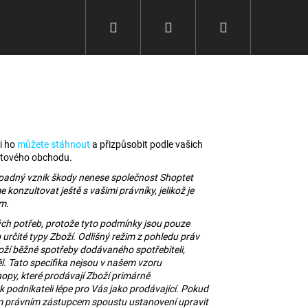
Hledat
Přihlášení
Nákupní
košík
si ho
můžete stáhnout
a přizpůsobit podle vašich
netového obchodu.
padný vznik škody nenese společnost Shoptet
onzultovat ještě s vašimi právníky, jelikož je
em.
ých potřeb, protože tyto podmínky jsou pouze
 určité typy Zboží. Odlišný režim z pohledu práv
oží běžné spotřeby dodávaného spotřebiteli,
Následující
l. Tato specifika nejsou v našem vzoru
opy, které prodávají Zboží primárně
 podnikateli lépe pro Vás jako prodávající. Pokud
ým právním zástupcem spoustu ustanovení upravit