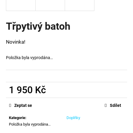
a
j
í
Třpytivý batoh
t
?
Novinka!
Položka byla vyprodána…
HLEDAT
1 950 Kč
D
Měrná
o
cena:
Zeptat se
Sdílet
p
o
Kategorie
:
Doplňky
r
Položka byla vyprodána…
u