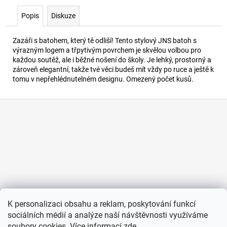
č
u
Popis
Diskuze
j
e
Zazáři s batohem, který tě odliší! Tento stylový JNS batoh s
m
výrazným logem a třpytivým povrchem je skvělou volbou pro
e
každou soutěž, ale i běžné nošení do školy. Je lehký, prostorný a
zároveň elegantní, takže tvé věci budeš mít vždy po ruce a ještě k
tomu v nepřehlédnutelném designu. Omezený počet kusů.
TOP
-
Z
VÝPRODEJ
á
450
Kč
p
a
t
í
K personalizaci obsahu a reklam, poskytování funkcí
sociálních médií a analýze naší návštěvnosti využíváme
soubory cookies. Více informací
zde
.