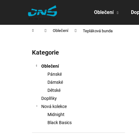
K
Přejít
na
o
Oblečení
Dop
obsah
Zpět
Zpět
š
do
do
í
Domů
Oblečení
Tepláková bunda
obchodu
obchodu
k
P
o
Kategorie
Přeskočit
s
kategorie
t
Oblečení
r
Pánské
a
Dámské
n
Dětské
n
Doplňky
í
Nová kolekce
p
Midnight
a
Black Basics
n
e