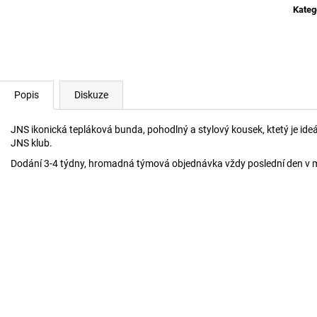
SUKNĚ S KAMÍNKY
ŠORTKY BLACK 
Kateg
950 Kč
550 Kč
Popis
Diskuze
JNS ikonická tepláková bunda, pohodlný a stylový kousek, ktetý je ide
JNS klub.
Dodání 3-4 týdny, hromadná týmová objednávka vždy poslední den v m