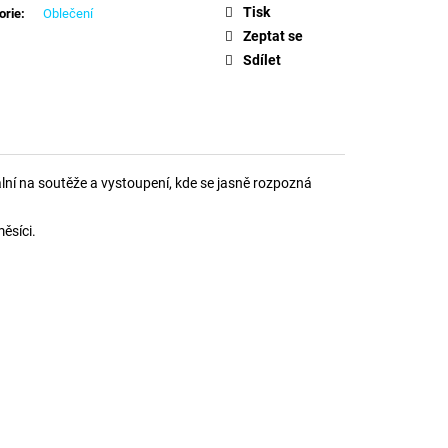
BASICS
Tisk
orie
:
Oblečení
Zeptat se
Sdílet
ální na soutěže a vystoupení, kde se jasně rozpozná
ěsíci.