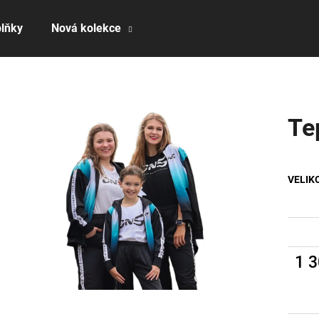
lňky
Nová kolekce
Co potřebujete najít?
Te
HLEDAT
VELIK
Doporučujeme
1 
Měrn
cena: