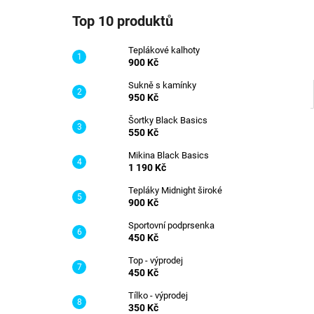
TEPLÁKOVÉ KALHOTY
l
Top 10 produktů
900 Kč
Teplákové kalhoty
900 Kč
Sukně s kamínky
950 Kč
Šortky Black Basics
550 Kč
Mikina Black Basics
1 190 Kč
Tepláky Midnight široké
900 Kč
Sportovní podprsenka
450 Kč
Top - výprodej
450 Kč
Tílko - výprodej
350 Kč