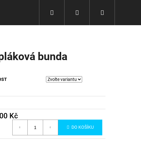
Hledat
Přihlášení
Nákupní
košík
pláková bunda
OST
300 Kč
Následující
á
DO KOŠÍKU