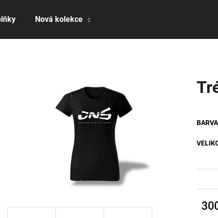
lňky
Nová kolekce
Co potřebujete najít?
Tr
HLEDAT
BARVA
Doporučujeme
VELIK
30
Měrn