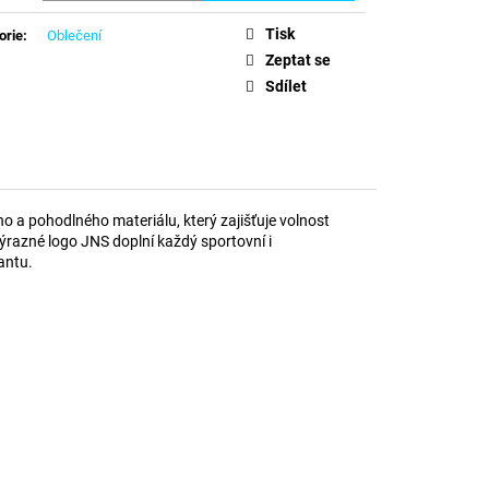
ASICS
Tisk
orie
:
Oblečení
Zeptat se
Sdílet
o a pohodlného materiálu, který zajišťuje volnost
výrazné logo JNS doplní každý sportovní i
antu.