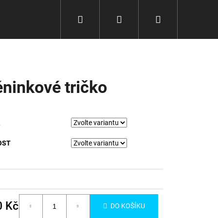
Hledat
Přihlášení
Nákupní
košík
éninkové tričko
OST
Následující
0 Kč
DO KOŠÍKU
á