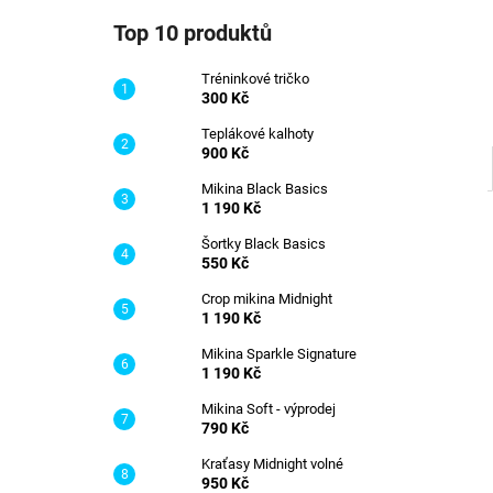
TRÉNINKOVÉ TRIČKO
l
Top 10 produktů
300 Kč
Tréninkové tričko
300 Kč
Teplákové kalhoty
900 Kč
Mikina Black Basics
1 190 Kč
Šortky Black Basics
550 Kč
Crop mikina Midnight
1 190 Kč
Mikina Sparkle Signature
1 190 Kč
Mikina Soft - výprodej
790 Kč
Kraťasy Midnight volné
950 Kč