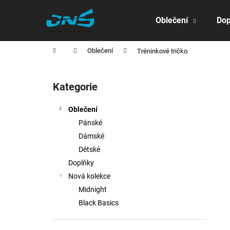
K
Přejít
na
o
Oblečení
Dop
obsah
Zpět
Zpět
š
do
do
í
Domů
Oblečení
Tréninkové tričko
obchodu
obchodu
k
P
o
Kategorie
Přeskočit
s
kategorie
t
Oblečení
r
Pánské
a
Dámské
n
Dětské
n
Doplňky
í
Nová kolekce
p
Midnight
a
Black Basics
n
e