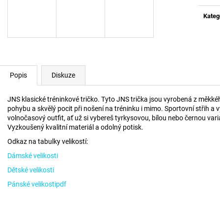
TEPLÁKOVÉ KALHOTY
MIKINA BLACK B
cena:
900 Kč
1 190 Kč
Kateg
Popis
Diskuze
JNS klasické tréninkové tričko. Tyto JNS trička jsou vyrobená z měkkéh
pohybu a skvělý pocit při nošení na tréninku i mimo. Sportovní střih a 
volnočasový outfit, ať už si vybereš tyrkysovou, bílou nebo černou vari
Vyzkoušený kvalitní materiál a odolný potisk.
Odkaz na tabulky velikostí:
Dámské velikosti
Dětské velikosti
Pánské velikostipdf